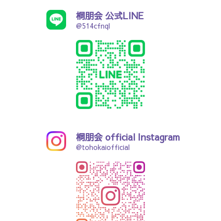
桐朋会 公式LINE
@514cfnql
桐朋会 official Instagram
@tohokaiofficial