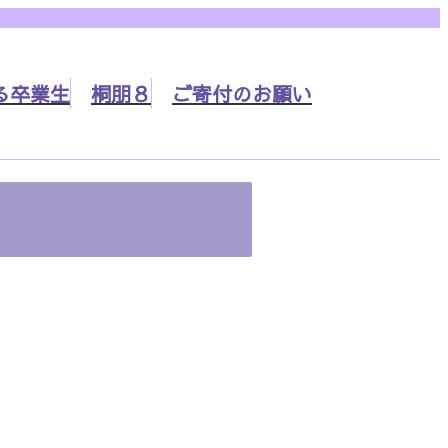
る
卒業生
桐朋８
ご寄付の
お願い