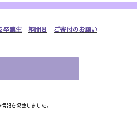
る
卒業生
桐朋８
ご寄付の
お願い
の情報を掲載しました。