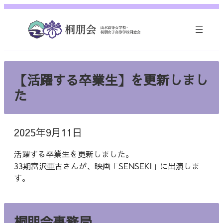
内
容
を
ス
キ
ッ
【活躍する卒業生】を更新しまし
プ
た
2025年9月11日
活躍する卒業生を更新しました。
33期富沢亜古さんが、映画「SENSEKI」に出演しま
す。
桐朋会事務局