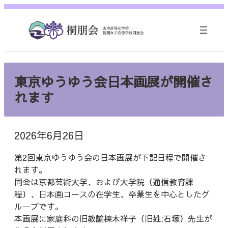
内
容
を
ス
キ
ッ
東京ゆうゆう会日本画展が開催さ
プ
れます
2026年6月26日
第2回東京ゆうゆう会の日本画展が下記日程で開催さ
れます。
同会は京都芸術大学、および大学院（通信教育課
程）、日本画コースの在学生、卒業生を中心としたグ
ループです。
本画展に家庭科の旧教諭檪木祥子（旧姓:石塚）先生が