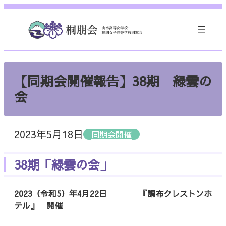
内
容
を
ス
キ
ッ
【同期会開催報告】38期 緑雲の
プ
会
2023年5月18日
同期会開催
38期「緑雲の会」
2023（令和5）年4月22日 『調布クレストンホ
テル』 開催